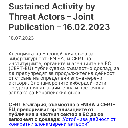
Sustained Activity by
Threat Actors – Joint
Publication – 16.02.2023
18.07.2023
Агенцията на Европейския съюз за
киберсигурност (ENISA) и CERT на
институциите, органите и агенциите на ЕС
(CERT-EU) публикуваха съвместно доклад, за
да предупредят за продължителна дейност
от страна на определени злонамерени
актьори. Злонамерените кибердейности
представляват значителна и постоянна
заплаха за Европейския съюз.
CERT България, съвместно с ENISA и CERT-
EU, препоръчват организациите от
публичния и частния сектор в ЕС да се
запознаят с доклада:
„Устойчива дейност от
конкретни злонамерени актьори“
.