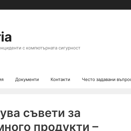
ia
инциденти с компютърната сигурност
ия
Документи
Контакти
Често задавани въпро
кува съвети за
много продукти –