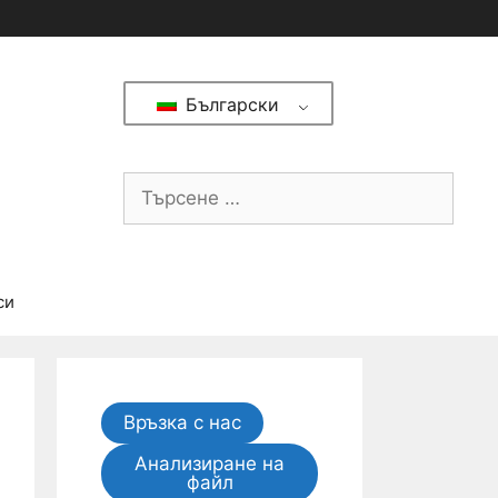
Български
си
Връзка с нас
Анализиране на
файл