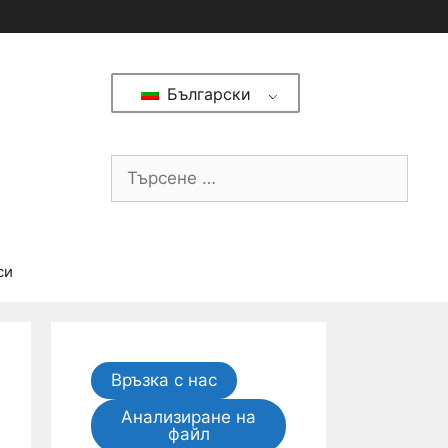
Български
си
Връзка с нас
Анализиране на
файл