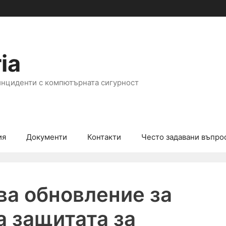
ia
инциденти с компютърната сигурност
ия
Документи
Контакти
Често задавани въпро
ува обновление за
а защитата за