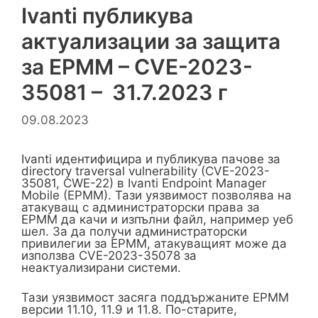
Ivanti публикува
актуализации за защита
за EPMM – CVE-2023-
35081 – 31.7.2023 г
09.08.2023
Ivanti идентифицира и публикува пачове за
directory traversal vulnerability (CVE-2023-
35081, CWE-22) в Ivanti Endpoint Manager
Mobile (EPMM). Тази уязвимост позволява на
атакуващ с администраторски права за
EPMM да качи и изпълни файл, например уеб
шел. За да получи администраторски
привилегии за EPMM, атакуващият може да
използва CVE-2023-35078 за
неактуализирани системи.
Тази уязвимост засяга поддържаните EPMM
версии 11.10, 11.9 и 11.8. По-старите,