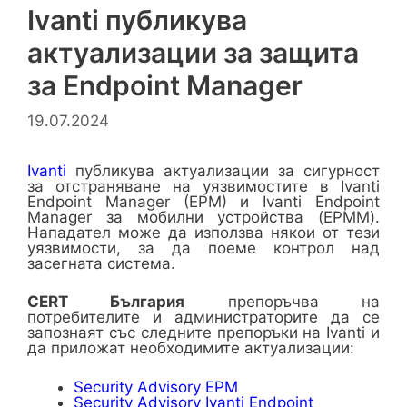
Ivanti публикува
актуализации за защита
за Endpoint Manager
19.07.2024
Ivanti
публикува актуализации за сигурност
за отстраняване на уязвимостите в Ivanti
Endpoint Manager (EPM) и Ivanti Endpoint
Manager за мобилни устройства (EPMM).
Нападател може да използва някои от тези
уязвимости, за да поеме контрол над
засегната система.
CERT България
препоръчва на
потребителите и администраторите да се
запознаят със следните препоръки на Ivanti и
да приложат необходимите актуализации:
Security Advisory EPM
Security Advisory Ivanti Endpoint