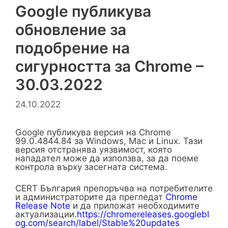
Google публикува
обновление за
подобрение на
сигурността за Chrome –
30.03.2022
24.10.2022
Google публикува версия на Chrome
99.0.4844.84 за Windows, Mac и Linux. Тази
версия отстранява уязвимост, която
нападател може да използва, за да поеме
контрола върху засегната система.
CERT България препоръчва на потребителите
и администраторите да прегледат
Chrome
Release Note
и да приложат необходимите
актуализации.
https://chromereleases.googlebl
og.com/search/label/Stable%20updates