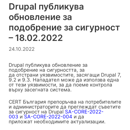
Drupal публикува
обновление за
подобрение за сигурност
– 18.02.2022
24.10.2022
Drupal публикува обновление за
подобрение на сигурността, за
да отстрани уязвимостите, засягащи Drupal 7,
9.2 и 9.3. Нападател може да използва една
от тези уязвимости, за да поеме контрола
върху засегната система.
CERT България препоръчва на потребителите
и администраторите да преглеждат съветите
за сигурност на Drupal
SA-CORE-2022-
003
и
SA-CORE-2022-004
и да
приложат необходимите актуализации.