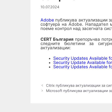
10.07.2024
Adobe
публикува актуализации за
софтуера на Adobe. Нападател м
поеме контрол над засегната сис
CERT България
препоръчва потре
следните бюлетини за сигур
актуализации:
Security Updates Available 
Security Update Available f
Security Updates Available 
Citrix публикува актуализации за си
Microsoft публикува актуализации за