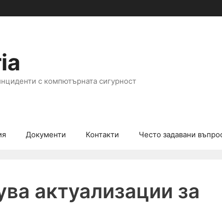
ia
инциденти с компютърната сигурност
ия
Документи
Контакти
Често задавани въпро
ува актуализации за