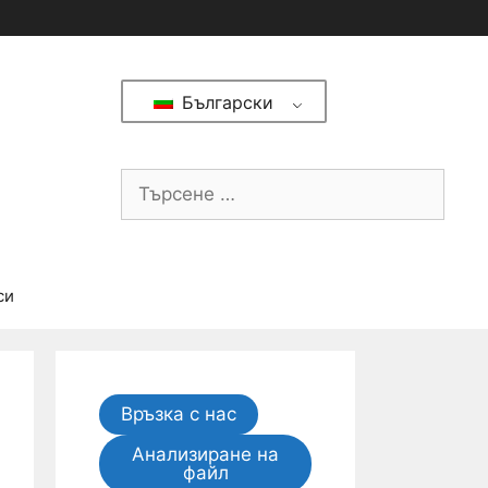
Български
си
Връзка с нас
Анализиране на
файл