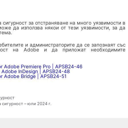
 сигурност за отстраняване на много уязвимости в
оже да използва някои от тези уязвимости, за да
тема.
бителите и администраторите да се запознаят със
ност на Adobe и да приложат необходимите
for Adobe Premiere Pro | APSB24-46
or Adobe InDesign | APSB24-48
for Adobe Bridge | APSB24-51
гурност
 сигурност – юли 2024 г.