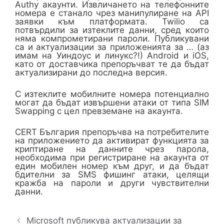
Authy акаунти. Извличането на телефонните
номера е станало чрез манипулиране на API
заявки към платформата. Twilio са
потвърдили за изтеклите данни, сред които
няма компрометирани пароли. Публикувани
са и актуализации за приложенията за … (аз
имам на Уиндоус и линукс?!) Android и iOS,
като от доставчика препоръчват те да бъдат
актуализирани до последна версия.
С изтеклите мобилните номера потенциално
могат да бъдат извършени атаки от типа SIM
Swapping с цел превземане на акаунта.
CERT България препоръчва на потребителите
на приложението да активират функцията за
криптиране на данните чрез парола,
необходима при регистриране на акаунта от
един мобилен номер към друг, и да бъдат
бдителни за SMS фишинг атаки, целящи
кражба на пароли и други чувствителни
данни.
Microsoft публикува актуализации за