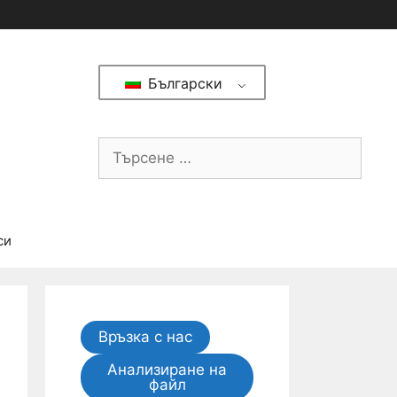
Български
си
Връзка с нас
Анализиране на
файл