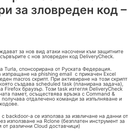
ри за зловреден код –
ждават за нов вид атаки насочени към защитните
сървърите с нов зловреден код DeliveryCheck.
а Turla, спонсорирана от Руската Федерация.
 изпращане на phishing email с прикачен Excel
ден macros скрипт. При активиране на този скрипт
която създава scheduled task (планирана задача),
 Firefox браузър. Този task изтегля DeliveryCheck
вната памет, осъществява връзка с Command &
то получава отдалечено команди за изпълняване и
кодове.
 с backdoor-а се използва за извличане на данни от
з използване на Rclone (безплатен инструмент за
 от различни Cloud доставчици)