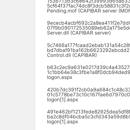
153b713b3c6e642f39993d65ab
5cf64f37fac74dc8f3dcb58831c3
Pending.mof (CAPIBAR server (MOF
9ececb4acbf692c2a8ea411f2e7
07f9b090172535089eb62a175e5d
Server.dll (CAPIBAR server)
5c7466a177fcaad2ebab131a54c2
bd7dbaf91ba162b6623292ebcdd2
Control.dll (CAPIBAR)
b63c2ec9a631e0217d39c4a435
1c1bb64e38c3fbe1a8f0dcb94de
logon.aspx
420b7dc391f2cb0a9a684c1c48c
01c5778be73c10c167fae6d7970c
logon[1].aspx
491e462bf1213fede82925dea5df8
ba2c8df04bcba5c3cfd343a59d8
logon[1].aspx