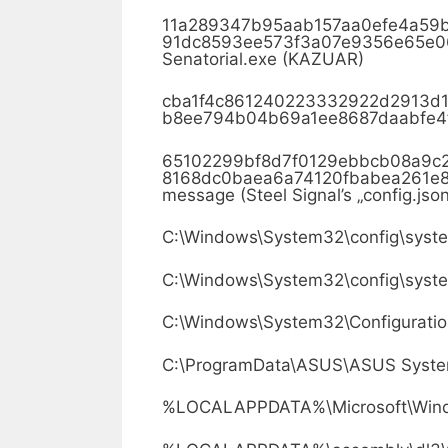
11a289347b95aab157aa0efe4a5
91dc8593ee573f3a07e9356e65e
Senatorial.exe (KAZUAR)
cba1f4c861240223332922d2913
b8ee794b04b69a1ee8687daabfe4
65102299bf8d7f0129ebbcb08a9
8168dc0baea6a74120fbabea261
message (Steel Signal’s „config.json“
C:\Windows\System32\config\syste
C:\Windows\System32\config\syste
C:\Windows\System32\Configuratio
C:\ProgramData\ASUS\ASUS System
%LOCALAPPDATA%\Microsoft\Windo