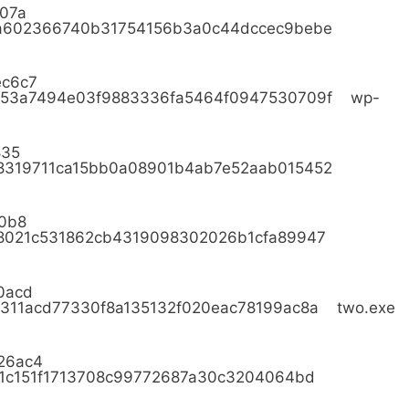
2e07a
0a602366740b31754156b3a0c44dccec9bebe
cec6c7
d53a7494e03f9883336fa5464f0947530709f wp-
0835
8319711ca15bb0a08901b4ab7e52aab015452
ff0b8
68021c531862cb4319098302026b1cfa89947
c0acd
311acd77330f8a135132f020eac78199ac8a two.exe
c26ac4
31c151f1713708c99772687a30c3204064bd