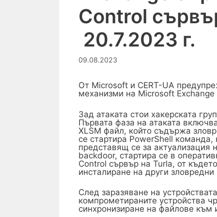
Control сървъ
20.7.2023 г.
09.08.2023
Oт Microsoft и CERT-UA предупре
механизми на Microsoft Exchange 
Зад атаката стои хакерската груп
Първата фаза на атаката включва
XLSM файл, който съдържа зловре
се стартира PowerShell команда, 
представящ се за актуализация на
backdoor, стартира се в операти
Control сървър на Turla, от къде
инсталиране на други зловредни 
След заразяване на устройствата
компрометираните устройства чре
синхронизиране на файлове към и