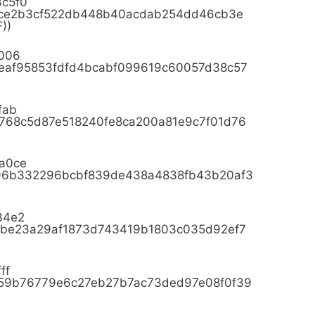
33c5f0
f2ce2b3cf522db448b40acdab254dd46cb3e
))
dd006
eaf95853fdfd4bcabf099619c60057d38c57
8fab
768c5d87e518240fe8ca200a81e9c7f01d76
27a0ce
d96b332296bcbf839de438a4838fb43b20af3
334e2
0be23a29af1873d743419b1803c035d92ef7
fff
b59b76779e6c27eb27b7ac73ded97e08f0f39