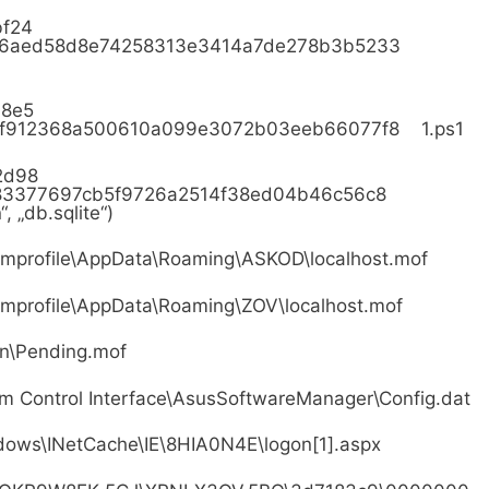
9bf24
06aed58d8e74258313e3414a7de278b3b5233
d18e5
f912368a500610a099e3072b03eeb66077f8 1.ps1
c2d98
e83377697cb5f9726a2514f38ed04b46c56c8
, „db.sqlite“)
mprofile\AppData\Roaming\ASKOD\localhost.mof
mprofile\AppData\Roaming\ZOV\localhost.mof
n\Pending.mof
 Control Interface\AsusSoftwareManager\Config.dat
ws\INetCache\IE\8HIA0N4E\logon[1].aspx