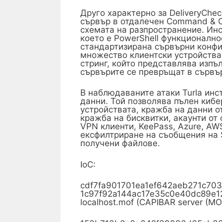
Друго характерно за DeliveryChe
сървър в отдалечен Command & Co
схемата на разпространение. Инст
което е PowerShell функционално
стандартизирана сървърни конфи
множество клиентски устройства
стринг, който представлява изпъ
сървърите се превръщат в сървър
В наблюдаваните атаки Turla инс
данни. Той позволява пълен кибе
устройствата, кражба на данни от 
кражба на бисквитки, акаунти от 
VPN клиенти, KeePass, Azure, AWS
ексфилтриране на съобщения на S
получени файлове.
IoC:
cdf7fa901701ea1ef642aeb271c7
1c97f92a144ac17e35c0e40dc89e
localhost.mof (CAPIBAR server (MO