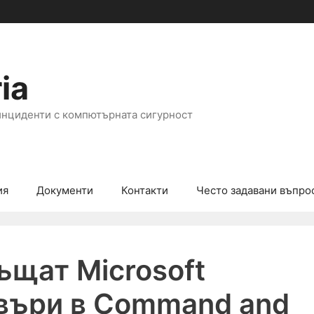
ia
инциденти с компютърната сигурност
ия
Документи
Контакти
Често задавани въпро
ъщат Microsoft
въри в Command and