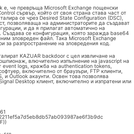
ck е, че превръща Microsoft Exchange пощенски
ntrol сървър, който от своя страна става част от
алира се чрез Desired State Configuration (DSC),
ст, позволяваща на администраторите да създават
гурации, и да я прилагат автоматично на
. Създава се конфигурация, която заражда base64
лним зловреден файл. Така Microsoft Exchange
и за разпространение на зловредения код.
талират KAZUAR backdoor с цел извличане на
ршпионаж, влючително изпълнение на javascript на
event logs, кражба на authentication tokens,
софтуер, включително от браузъри, FTP клиенти,
, и Outlook акаунти. Освен това позволява
ignal Desktop клиент, включително и изпратени или
0361
12211ef5a7d5eb8db57ab093987ae6f3b9dc
F))