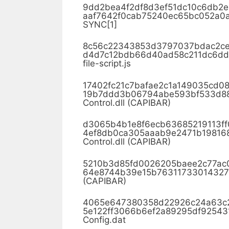
9dd2bea4f2df8d3ef51dc10c6db
aaf7642f0cab75240ec65bc052a
SYNC[1]
8c56c22343853d3797037bdac2
d4d7c12bdb66d40ad58c211dc6d
file-script.js
17402fc21c7bafae2c1a149035cd
19b7ddd3b06794abe593bf533d8
Control.dll (CAPIBAR)
d3065b4b1e8f6ecb63685219113
4ef8db0ca305aaab9e2471b1981
Control.dll (CAPIBAR)
5210b3d85fd0026205baee2c77a
64e8744b39e15b76311733014327
(CAPIBAR)
4065e647380358d22926c24a63
5e122ff3066b6ef2a89295df9254
Config.dat