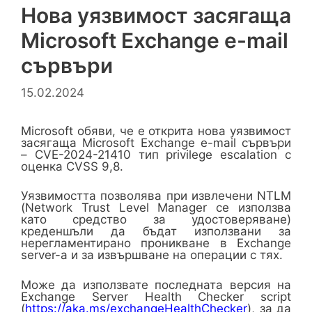
Нова уязвимост засягаща
Microsoft Exchange e-mail
сървъри
15.02.2024
Microsoft обяви, че е открита нова уязвимост
засягаща Microsoft Exchange e-mail сървъри
– CVE-2024-21410 тип privilege escalation с
оценка CVSS 9,8.
Уязвимостта позволява при извлечени NTLM
(Network Trust Level Manager се използва
като средство за удостоверяване)
креденшъли да бъдат използвани за
нерегламентирано проникване в Exchange
server-a и за извършване на операции с тях.
Може да използвате последната версия на
Exchange Server Health Checker script
(
https://aka.ms/exchangeHealthChecker
), за да