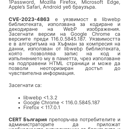
1Password, Mozilla Firefox, Microsoft Edge,
Apple’s Safari, Android уеб браузъра.
CVE-2023-4863
е уязвимост в libwebp
библиотеката, използвана за кодиране и
декодиране на WebP изображения.
Засегнати версии на Google Chrome са
версиите преди 116.0.5845.187. Уязвимостта
е в алгоритъма на Хъфман за компресия на
данни, използван от libwebp библиотеката,
която позволява запис на код и
изпълнението му в паметта, чрез използване
на подправени HTML страници и може да
позволи неоторизиран достъп до
чувствителна информация.
Засегнати са:
libwebp <1.3.2
Google Chrome < 116.0.5845.187
Firefox < 117.0.1
CERT България
препоръчва потребителите и
администраторите да приложат