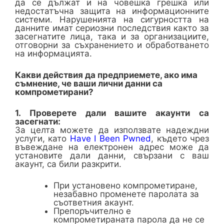
да се дължат и на човешка грешка или
недостатъчна защита на информационните
системи. Нарушенията на сигурността на
данните имат сериозни последствия както за
засегнатите лица, така и за организациите,
отговорни за съхранението и обработването
на информацията.
Какви действия да предприемете, ако има
съмнение, че ваши лични данни са
компрометирани?
1. Проверете дали вашите акаунти са
засегнати:
За целта можете да използвате надеждни
услуги, като
Have I Been Pwned
, където чрез
въвеждане на електронен адрес може да
установите дали данни, свързани с ваш
акаунт, са били разкрити.
При установено компрометиране,
незабавно променете паролата за
съответния акаунт.
Препоръчително е
компрометираната парола да не се