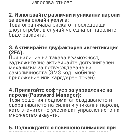
използва отново.
2. Използвайте различни и уникални пароли
за всяка онлайн услуга:
Това ограничава риска от последващи
злоупотреби, в случай че една от паролите
бъде разкрита.
3. Активирайте двуфакторна автентикация
(2FA):
При наличие на такава възможност,
задължително активирайте допълнителен
механизъм за потвърждаване на
самоличността (SMS код, мобилно
приложение или хардуерен токен).
4. Прилагайте софтуер за управление на
пароли (Password Manager):
Тези решения подпомагат създаването и
съхраняването на силни и уникални пароли,
като значително улесняват управлението на
множество акаунти.
5. Подхождайте с повишено внимание при