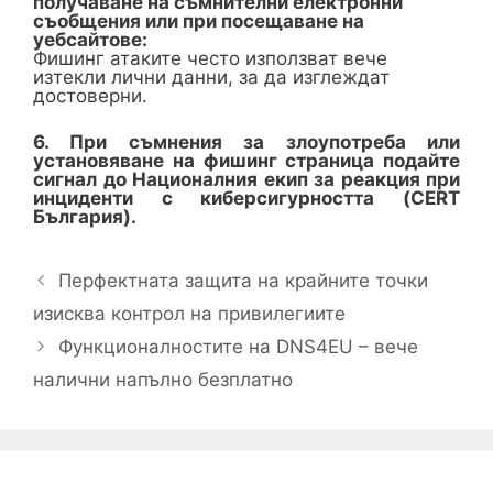
получаване на съмнителни електронни
съобщения или при посещаване на
уебсайтове:
Фишинг атаките често използват вече
изтекли лични данни, за да изглеждат
достоверни.
6. При съмнения за злоупотреба или
установяване на фишинг страница подайте
сигнал до Националния екип за реакция при
инциденти с киберсигурността (CERT
България).
Перфектната защита на крайните точки
изисква контрол на привилегиите
Функционалностите на DNS4EU – вече
налични напълно безплатно