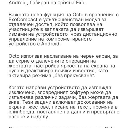
Android, базиран на трояна Exo.
Важната нова функция на Octo в сравнение с
ExoCompact е усъвършенстван модул за
отдалечен достъп, който позволява на
участниците в заплахата да извършват
измами на устройството чрез дистанционно
управление на компрометираното
устройство с Android.
Octo използва наслагване на черен екран, за
да скрие отдалечените операции на
жертвата, настройва яркостта на екрана на
нула и деактивира всички известия, като
активира режима „без прекъсване“.
Когато направи устройството да изглежда
изключено, зловредният софтуер може да
изпълнява различни задачи, без жертвата да
знае. Тези задачи включват докосвания на
екрана, жестове, писане на текст, промяна в
клипборда, поставяне на данни и превъртане
нагоре и надолу.