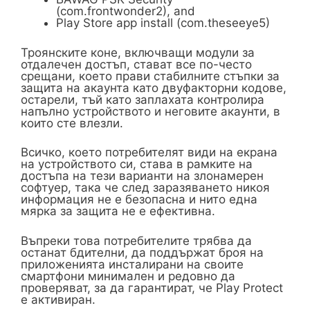
(com.frontwonder2), and
Play Store app install (com.theseeye5)
Троянските коне, включващи модули за
отдалечен достъп, стават все по-често
срещани, което прави стабилните стъпки за
защита на акаунта като двуфакторни кодове,
остарели, тъй като заплахата контролира
напълно устройството и неговите акаунти, в
които сте влезли.
Всичко, което потребителят види на екрана
на устройството си, става в рамките на
достъпа на тези варианти на злонамерен
софтуер, така че след заразяването никоя
информация не е безопасна и нито една
мярка за защита не е ефективна.
Въпреки това потребителите трябва да
останат бдителни, да поддържат броя на
приложенията инсталирани на своите
смартфони минимален и редовно да
проверяват, за да гарантират, че Play Protect
е активиран.