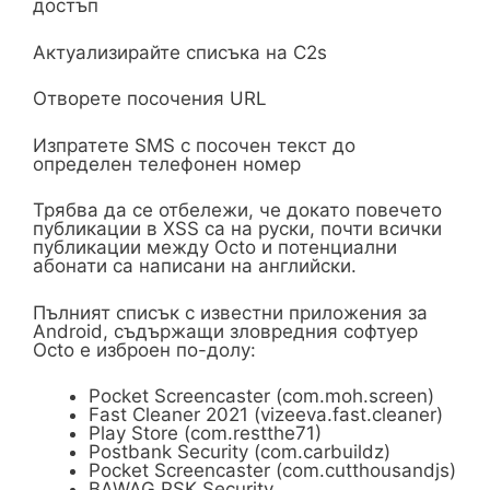
достъп
Актуализирайте списъка на C2s
Отворете посочения URL
Изпратете SMS с посочен текст до
определен телефонен номер
Трябва да се отбележи, че докато повечето
публикации в XSS са на руски, почти всички
публикации между Octo и потенциални
абонати са написани на английски.
Пълният списък с известни приложения за
Android, съдържащи зловредния софтуер
Octo е изброен по-долу:
Pocket Screencaster (com.moh.screen)
Fast Cleaner 2021 (vizeeva.fast.cleaner)
Play Store (com.restthe71)
Postbank Security (com.carbuildz)
Pocket Screencaster (com.cutthousandjs)
BAWAG PSK Security